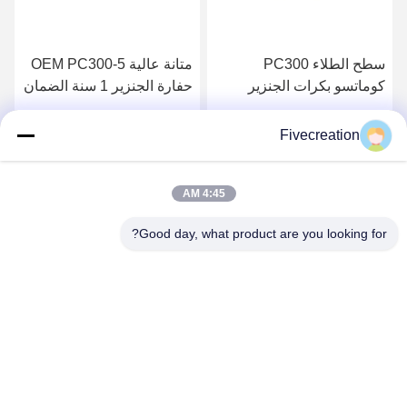
سطح الطلاء PC300
متانة عالية OEM PC300-5
كوماتسو بكرات الجنزير
حفارة الجنزير 1 ​​سنة الضمان
حسب الطلب الحجم
Fivecreation
احصل على افضل سعر
احصل على افضل سعر
4:45 AM
Good day, what product are you looking for?
Shandong Fivecreation Construction
Machinery.Co., Ltd.
jennyzhao@fcm.net.cn
86-138-53728022