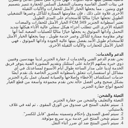
في بيئات العمل القاسية وضمان التشغيل السلس للحفارة.تتميز بتصميم
قوي ومتين ، مما يجعلها الخيار الأمثل للحفارات والآليات الثقيلة
الأخرى.علاوة على ذلك ، فإن مقاومتها الممتازة للتآكل وعمرها التشغيلي
الطويل تجعلها خيارًا مثاليًا للاستخدام على المدى الطويل.
تعتبر أسطوانة الجنزير FCM 349 الخيار الأمثل للحفارات والمعدات
الثقيلة الأخرى التي تتطلب أجزاء هيكل سفلي عالية الأداء.هيكلها شديد
التحمل وأدائها الموثوق به يجعلها خيارًا مثاليًا للعمليات الصعبة.كما أنها
توفر مقاومة ممتازة للتآكل وعمر خدمة طويل ، مما يجعلها الخيار الأمثل
للاستخدام طويل الأمد.بفضل بنيتها عالية الجودة وأدائها الموثوق ، فهي
الخيار الأمثل للحفارات والآليات الثقيلة الأخرى.
الدعم والخدمات:
نحن نقدم الدعم الفني والخدمات لـ حفارة الجنزير.لدينا مهندسين وفنيين
ذوي خبرة يمكنهم الإجابة على أسئلتك وتقديم المشورة الفنية.يتوفر فريق
الخدمة لدينا على مدار الساعة طوال أيام الأسبوع لمساعدتك في أي
مشاكل أو استفسارات تتعلق بأسطوانة الجنزير الخاصة بك.نقدم أيضًا
خدمات استكشاف الأخطاء وإصلاحها والصيانة لضمان عمل بكرة الجنزير
بشكل صحيح وفي أفضل حالة.نحن نقدم مجموعة واسعة من قطع الغيار
لجميع أنواع حفارة الجنزير.
التعبئة والشحن:
التعبئة والتغليف والشحن من حفارة الجنزير
سيتم تغليف المنتج في صندوق من الورق المقوى ، ثم لفه في غلاف
بلاستيكي.
سيتم لصق الصندوق بإحكام وتسميته بملصق "قابل للكسر".
سيتم شحن المنتج عبر خدمة بريد سريع موثوقة.
سيتم تأمين المنتج ضد أي ضرر أثناء النقل.