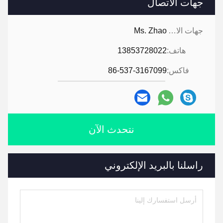
جهات الاتصال
جهات الاتصال:
Ms. Zhao
هاتف:
13853728022
فاكس:
86-537-3167099
نتحدث الآن
راسلنا بالبريد الإلكتروني