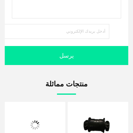
يرسل
منتجات مماثلة