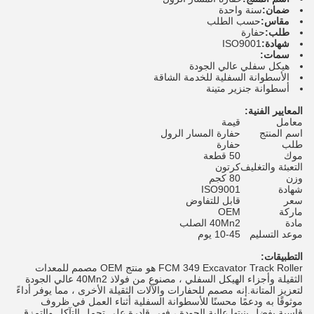
ضمان:
سنة واحدة
مقاس:
حسب الطلب
طلب:
حفارة
شهادة:
ISO9001
سمات:
هيكل سفلي عالي الجودة
الأسطوانة السفلية للخدمة الشاقة
أسطوانة جنزير متينة
المعايير الفنية:
معامل
قيمة
اسم المنتج
حفارة المسار الرول
طلب
حفارة
موك
50 قطعة
التعبئة والتغليف
كرتون
وزن
80 كجم
شهادة
ISO9001
سعر
قابل للتفاوض
ماركة
OEM
مادة
40Mn2 الصلب
موعد التسليم
10-45 يوم
التطبيقات:
FCM 349 Excavator Track Roller هو منتج OEM مصمم للمعدات
الثقيلة وأجزاء الهيكل السفلي ، مصنوع من فولاذ 40Mn2 عالي الجودة
لتعزيز المتانة.إنه مصمم للحفارات والآلات الثقيلة الأخرى ، مما يوفر أداءً
موثوقًا به ودعمًا محسنًا للأسطوانة السفلية أثناء العمل في ظروف
قاسية.بفضل بنيتها عالية الجودة ، فهي قادرة على تحمل التآكل والتمزق