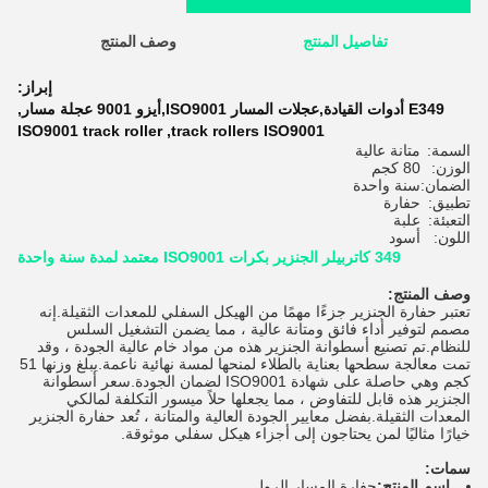
تفاصيل المنتج
وصف المنتج
ا
إبراز:
E349 أدوات القيادة,عجلات المسار ISO9001,أيزو 9001 عجلة مسار
,
ISO9001 track roller
,
track rollers ISO9001
السمة:
متانة عالية
الوزن:
80 كجم
الضمان:
سنة واحدة
تطبيق:
حفارة
التعبئة:
علبة
اللون:
أسود
349 كاتربيلر الجنزير بكرات ISO9001 معتمد لمدة سنة واحدة
وصف المنتج:
تعتبر حفارة الجنزير جزءًا مهمًا من الهيكل السفلي للمعدات الثقيلة.إنه
مصمم لتوفير أداء فائق ومتانة عالية ، مما يضمن التشغيل السلس
للنظام.تم تصنيع أسطوانة الجنزير هذه من مواد خام عالية الجودة ، وقد
تمت معالجة سطحها بعناية بالطلاء لمنحها لمسة نهائية ناعمة.يبلغ وزنها 51
كجم وهي حاصلة على شهادة ISO9001 لضمان الجودة.سعر أسطوانة
الجنزير هذه قابل للتفاوض ، مما يجعلها حلاً ميسور التكلفة لمالكي
المعدات الثقيلة.بفضل معايير الجودة العالية والمتانة ، تُعد حفارة الجنزير
خيارًا مثاليًا لمن يحتاجون إلى أجزاء هيكل سفلي موثوقة.
سمات:
اسم المنتج:
حفارة المسار الرول