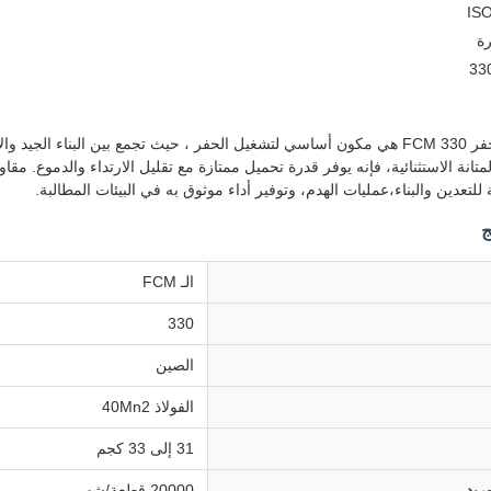
رة
إن عجلة ناقل الحفر FCM 330 هي مكون أساسي لتشغيل الحفر ، حيث تجمع بين البناء
تانة الاستثنائية، فإنه يوفر قدرة تحميل ممتازة مع تقليل الارتداء والدموع. مقا
ج
الـ FCM
330
الصين
الفولاذ 40Mn2
31 إلى 33 كجم
ريد
20000 قطعة/شهر