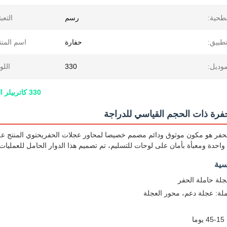
طحية:
رسم
التعبئ
طبيق:
حفارة
اسم المنت
موديل:
330
اللو
330 كاتربيلر الناقل الأسطوانة القياسية الحجم أجزاء حفارة الهيكل السفلي
 الحفر هو مكون موثوق ودائم مصمم خصيصا لمحاور عجلات الحفريحتوي المنتج ع
احدة ومعبأة بأمان على لوحات للتسليم، تم تصميم هذا الدوار الحامل للعمليات ا
سية
جلة حاملة الحفر
لة: عجلة دعم، محور العجلة
ا