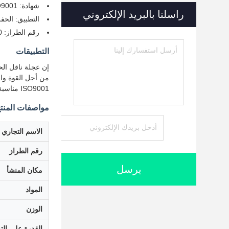
شهادة: ISO9001
راسلنا بالبريد الإلكتروني
التطبيق: الحف
رقم الطراز: 330
التطبيقات
من أجل القوة والم
ISO9001 مناسبة للتعدين والبناء،عمليات الهدم، وتوفير أداء موثوق به في البيئات المطالبة.
مواصفات المنت
الاسم التجاري
رقم الطراز
يرسل
مكان المنشأ
المواد
الوزن
القدرة على التو