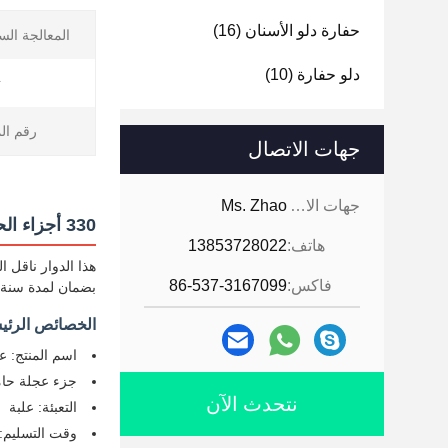
حفارة دلو الأسنان
(16)
المعالجة الس
دلو حفارة
(10)
ت
رقم ال
جهات الاتصال
جهات الاتصال:
Ms. Zhao
330 أجزاء الحفرة ذات الحجم القياسي للدراجة
هاتف:
13853728022
هذا الدوار ناقل
فاكس:
86-537-3167099
بضمان لمدة سنة و
الخصائص الرئي
اسم المنتج: ع
جزء عجلة حام
نتحدث الآن
التعبئة: علبة
وقت التسليم: 15-45 يوم