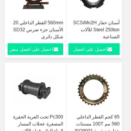
أسنان حفار SCSiMn2H
560mm القطر الداخلي 20
Steel 250ton للآلات
الأسنان جزء ضرس SD32
الصناعية
شكل دائري
احصل على افضل
احصل على افضل سعر
سعر
65 كجم القطر الداخلي
Pc300 تحت العربة الحفرة
560 مم 100T مسننات
المصغرة عجلات المسار
حفارة صغيرة ISO9001
البناء الدائم قطع الآلات