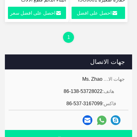
الثقيلة
احصل على افضل
احصل على افضل سعر
سعر
1
جهات الاتصال
جهات الاتصال:
Ms. Zhao
هاتف:
86-138-53728022
فاكس:
86-537-3167099