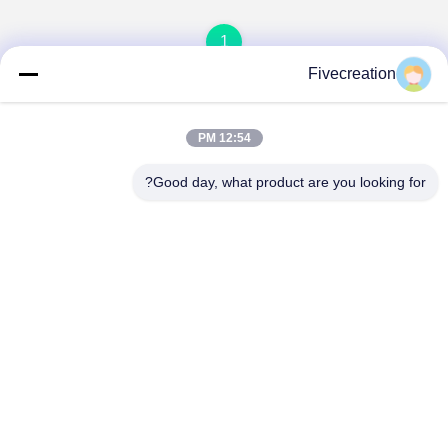
1
Fivecreation
12:54 PM
Good day, what product are you looking for?
Shandong Fivecreation Construction
Machinery.Co., Ltd.
jennyzhao@fcm.net.cn
86-138-53728022
الطرف الشمالي من طريق ميليشان ، منطقة جاوشين ، مدينة
جيننج ، مقاطعة شاندونغ ، الصين